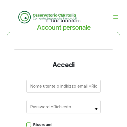
Vai
al
contenuto
Il tuo account
Account personale
Accedi
Ricordami